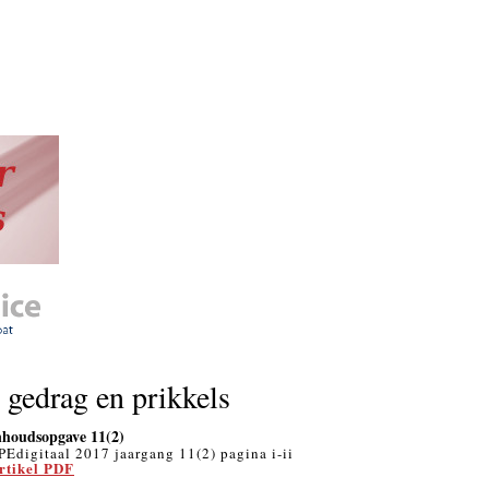
gedrag en prikkels
nhoudsopgave 11(2)
PEdigitaal 2017 jaargang 11(2) pagina i-ii
rtikel PDF