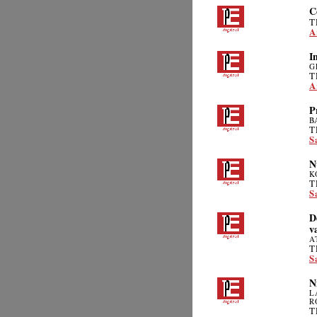
C
T
A
I
G
T
A
P
B
T
S
N
K
T
S
D
v
A
T
S
N
L
R
T