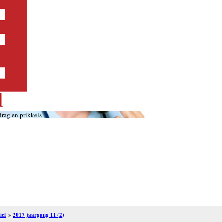
ag en prikkels
ief
»
2017 jaargang 11 (2)