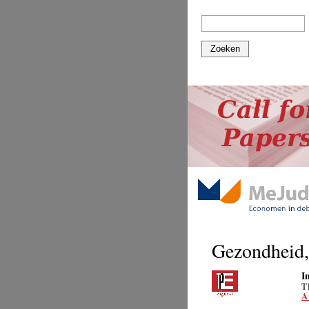
Zoeken
Gezondheid, 
I
T
A