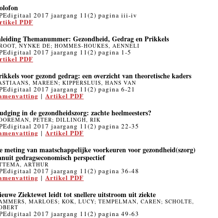
olofon
PEdigitaal 2017 jaargang 11(2) pagina iii-iv
rtikel PDF
nleiding Themanummer: Gezondheid, Gedrag en Prikkels
ROOT, NYNKE DE; HOMMES-HOUKES, AENNELI
PEdigitaal 2017 jaargang 11(2) pagina 1-5
rtikel PDF
rikkels voor gezond gedrag: een overzicht van theoretische kaders
ASTIAANS, MAREEN; KIPPERSLUIS, HANS VAN
PEdigitaal 2017 jaargang 11(2) pagina 6-21
amenvatting
Artikel PDF
|
udging in de gezondheidszorg: zachte heelmeesters?
OOREMAN, PETER; DILLINGH, RIK
PEdigitaal 2017 jaargang 11(2) pagina 22-35
amenvatting
Artikel PDF
|
e meting van maatschappelijke voorkeuren voor gezondheid(szorg)
anuit gedragseconomisch perspectief
TTEMA, ARTHUR
PEdigitaal 2017 jaargang 11(2) pagina 36-48
amenvatting
Artikel PDF
|
ieuwe Ziektewet leidt tot snellere uitstroom uit ziekte
AMMERS, MARLOES; KOK, LUCY; TEMPELMAN, CAREN; SCHOLTE,
OBERT
PEdigitaal 2017 jaargang 11(2) pagina 49-63