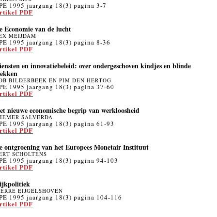
PE 1995 jaargang 18(3) pagina 3-7
rtikel PDF
e Economie van de lucht
EX MEIJDAM
PE 1995 jaargang 18(3) pagina 8-36
rtikel PDF
iensten en innovatiebeleid: over ondergeschoven kindjes en blinde
lekken
OB BILDERBEEK EN PIM DEN HERTOG
PE 1995 jaargang 18(3) pagina 37-60
rtikel PDF
et nieuwe economische begrip van werkloosheid
IEMER SALVERDA
PE 1995 jaargang 18(3) pagina 61-93
rtikel PDF
e ontgroening van het Europees Monetair Instituut
ERT SCHOLTENS
PE 1995 jaargang 18(3) pagina 94-103
rtikel PDF
ijkpolitiek
IERRE EIJGELSHOVEN
PE 1995 jaargang 18(3) pagina 104-116
rtikel PDF