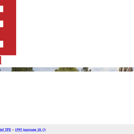
n
ief TPE
»
1995 jaargang 18 (3)