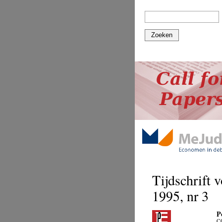
Zoeken
Tijdschrift 
1995, nr 3
P
C