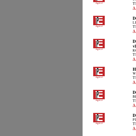
T
A
D
L
T
A
D
v
R
T
A
H
W
T
A
D
B
T
A
D
P
T
A